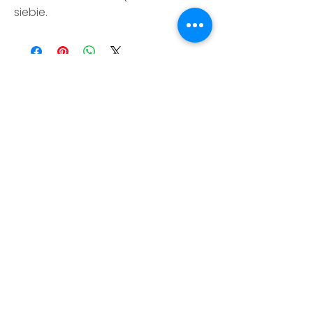
siebie.
FAQ
Regulamin
Polityka prywatności
Kontakt
ESTE 42 studio:
Przemysłowa 31/33,
00-450 Warszawa
hi@este42.com
Zapisz się do naszego Newslettera jeśli chcesz