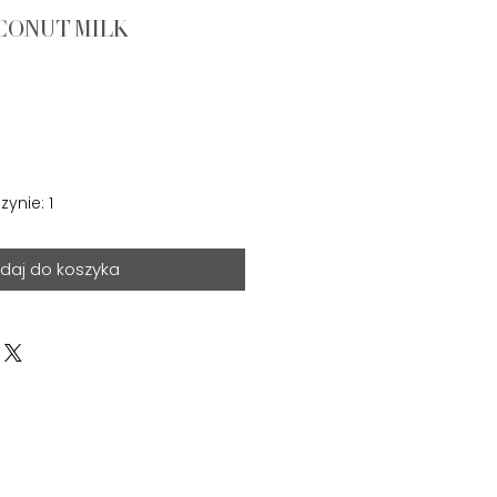
OCONUT MILK
ynie: 1
daj do koszyka