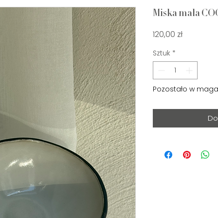
Miska mała C
Cena
120,00 zł
Sztuk
*
Pozostało w magaz
Do