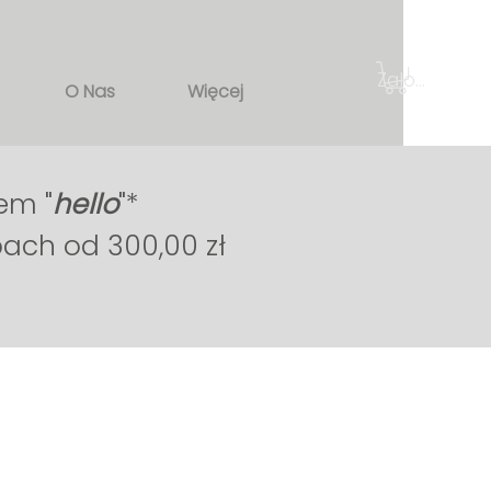
Zaloguj się
O Nas
Więcej
em "
hello
"*
pach od 300,00 zł