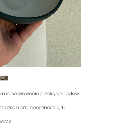
lna do serwowania przekąsek, lodów.
sokość 6 cm, poejmność 0,4 l
warce