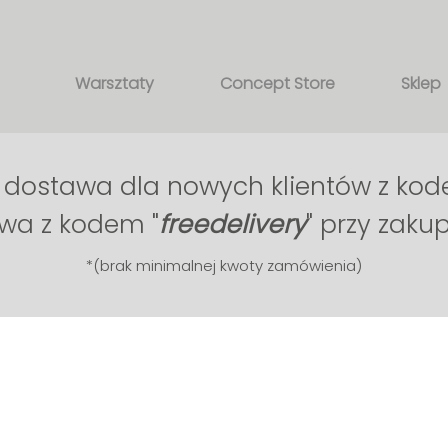
Warsztaty
Concept Store
Sklep
ostawa dla nowych klientów z kod
a z kodem "
free
delivery
" przy zaku
*(brak minimalnej kwoty zamówienia)