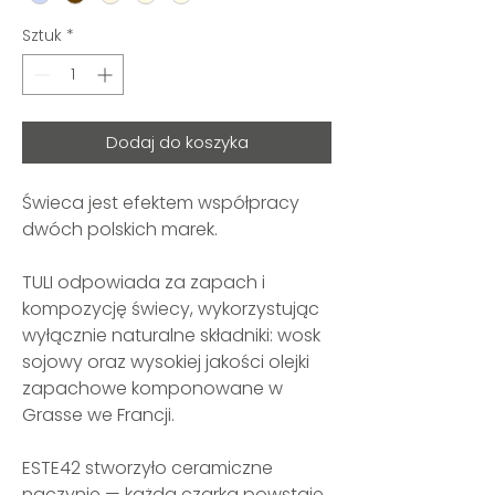
Sztuk
*
Dodaj do koszyka
Świeca jest efektem współpracy
dwóch polskich marek.
TULI odpowiada za zapach i
kompozycję świecy, wykorzystując
wyłącznie naturalne składniki: wosk
sojowy oraz wysokiej jakości olejki
zapachowe komponowane w
Grasse we Francji.
ESTE42 stworzyło ceramiczne
naczynie — każda czarka powstaje