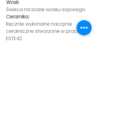
Wosk:
Świeca na bazie wosku sojowego.
Ceramika:
Ręcznie wykonane naczynie
ceramiczne stworzone w pracowni
ESTE42.
Zapach:
Kompozycja zapachowa tworzona
we Francji specjalnie dla marki TULI.
Produkcja:
Cały proces — od ulepienia kubka
po zalanie świecy — odbywa się
ręcznie w Polsce.
FAQ
Regulamin